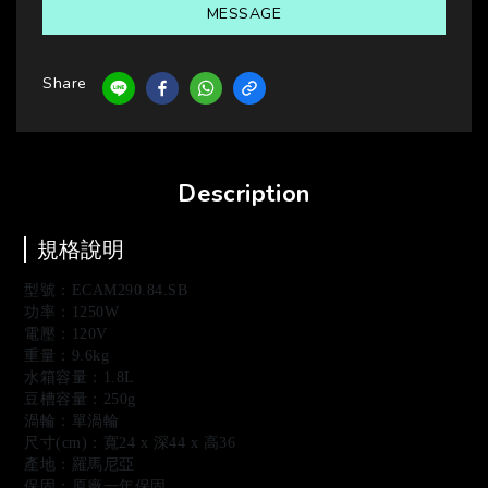
MESSAGE
Share
Description
規格說明
型號：ECAM290.84.SB
功率：1250W
電壓：120V
重量：9.6kg
水箱容量：1.8L
豆槽容量：250g
渦輪：單渦輪
尺寸(cm)：寬24 x 深44 x 高36
產地：羅馬尼亞
保固：原廠一年保固