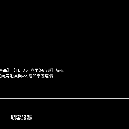
產品】【TB-35T商用泡茶機】觸控
式商用泡茶機-來電即享優惠價
7212904 小鄭-另有整店規劃洽詢
顧客服務