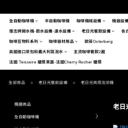
全自動咖啡機
半自動咖啡機
咖啡機械設備
機器設
偉志牌開水機-飲水設備-濾水設備
老日光餐飲設備
各
咖啡豆物料系列
咖啡器材用品
歐葆Osterberg
英國進口茶包和義大利氣泡水
主流咖啡餐飲2館
法國 Teisseire 糖漿果露-法國Cherry Rocher 糖漿
全部商品
>
老日光餐飲設備
>
老日光商用泡茶機
精選商品
老日
全自動咖啡機