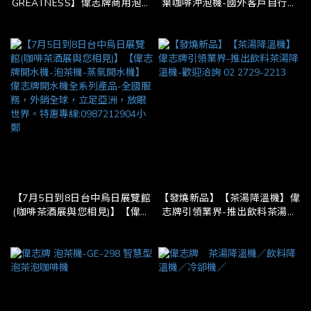
GREATNESS】偉志牌商用泡茶
葉咖啡沖泡機-國外客戶自行安
機/蒸氣開水機/優惠供應-全國安
裝(詢問即享優惠價)
裝-保固穩定。
【7月5日到8日台中烏日展覽館
【發燒新品】【茶湯降溫機】偉
(咖啡茶酒展與您相見)】【偉志
志牌引領業界-推出飲料茶湯降
牌開水機-泡茶機-蒸氣開水機】
溫機-歡迎洽詢 02 2729-2213
偉志牌開水機全系列產品-全國
服務，外銷全球，立足亞洲，放
眼世界。特惠專線:0987212904
小鄭