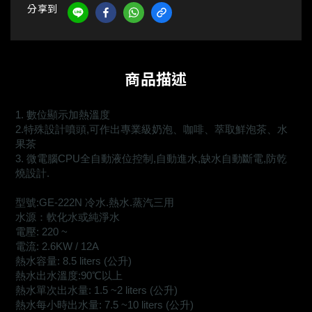
分享到
商品描述
1. 數位顯示加熱溫度
2.特殊設計噴頭,可作出專業級奶泡、咖啡、萃取鮮泡茶、水
果茶
3. 微電腦CPU全自動液位控制,自動進水,缺水自動斷電,防乾
燒設計.
型號:GE-222N 冷水.熱水.蒸汽三用
水源：軟化水或純淨水
電壓: 220 ~
電流: 2.6KW / 12A
熱水容量: 8.5 liters (公升)
熱水出水溫度:90℃以上
熱水單次出水量: 1.5 ~2 liters (公升)
熱水每小時出水量: 7.5 ~10 liters (公升)