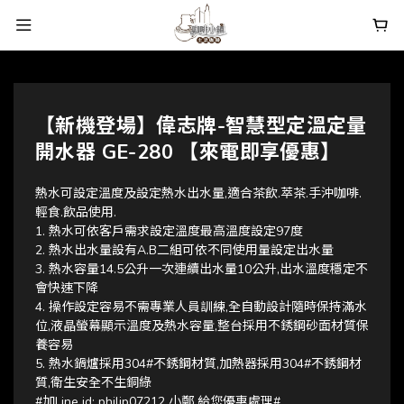
【新機登場】偉志牌-智慧型定溫定量
開水器 GE-280 【來電即享優惠】
熱水可設定溫度及設定熱水出水量,適合茶飲.萃茶.手沖咖啡.
輕食.飲品使用.
1. 熱水可依客戶需求設定溫度最高溫度設定97度
2. 熱水出水量設有A.B二組可依不同使用量設定出水量
3. 熱水容量14.5公升一次連續出水量10公升,出水溫度穩定不
會快速下降
4. 操作設定容易不需專業人員訓練,全自動設計隨時保持滿水
位,液晶螢幕顯示溫度及熱水容量,整台採用不銹鋼砂面材質保
養容易
5. 熱水鍋爐採用304#不銹鋼材質,加熱器採用304#不銹鋼材
質,衛生安全不生銅綠
#加Line id: philip07212 小鄭 給您優惠處理#