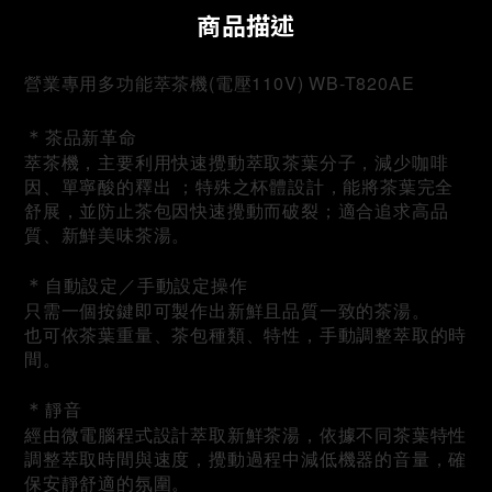
商品描述
營業專用多功能萃茶機(電壓110V) WB-T820AE
＊
茶品新革命
萃茶機，主要利用快速攪動萃取茶葉分子，減少咖啡
因、單寧酸的釋出 ；特殊之杯體設計，能將茶葉完全
舒展，並防止茶包因快速攪動而破裂；適合追求高品
質、新鮮美味茶湯。
＊
自動設定／手動設定操作
只需一個按鍵即可製作出新鮮且品質一致的茶湯。
也可依茶葉重量、茶包種類、特性，手動調整萃取的時
間。
＊
靜音
經由微電腦程式設計萃取新鮮茶湯，依據不同茶葉特性
調整萃取時間與速度，攪動過程中減低機器的音量，確
保安靜舒適的氛圍。