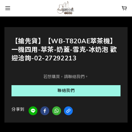
【搶先貨】【WB-T820AE萃茶機】
一機四用-萃茶-奶蓋-雪克-冰奶泡 歡
迎洽詢-02-27292213
若想購買，請聯絡我們。
聯絡我們
分享到