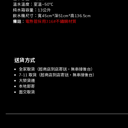
溫水溫度：室溫~50℃
純水箱容量：13公升
飲水機尺寸：寬45cm*深51cm*高136.5cm
備註
：
電熱管採用316#不鏽鋼材質
送貨方式
全家取貨（超商店到店寄送，無串接後台）
7-11 取貨（超商店到店寄送，無串接後台）
大榮貨運
本地郵寄
面交取貨