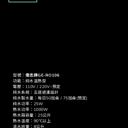
型號：
偉志牌GE-RO106
功能：純水溫熱型
電壓：110V / 220V~預定
純水系統：五道過濾設計
純水製水量：每日50加侖 / 75加侖(預定)
純水功率：25W
熱水功率：1000W
熱水箱容量：25公升
熱水溫度：90℃以上
溫水容量：8公升