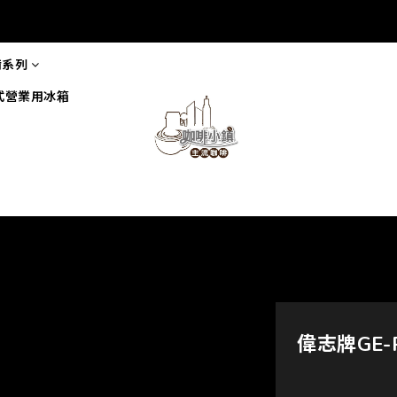
備系列
式營業用冰箱
偉志牌GE-