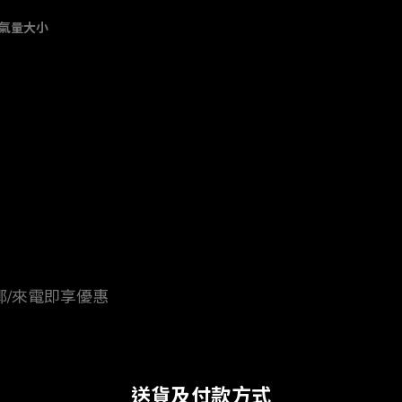
蒸氣量大小
志牌小鄭/來電即享優惠
送貨及付款方式