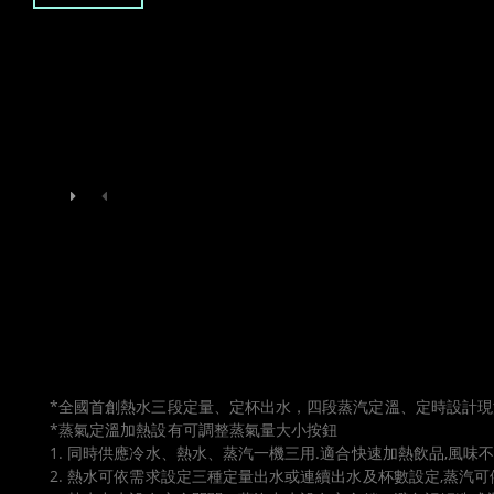
*全國首創熱水三段定量、定杯出水，四段蒸汽定溫、定時設計
*蒸氣定溫加熱設有可調整蒸氣量大小按鈕
1. 同時供應冷水、熱水、蒸汽一機三用.適合快速加熱飲品,風
2. 熱水可依需求設定三種定量出水或連續出水及杯數設定,蒸汽