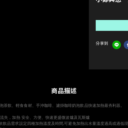
分享到
商品描述
現泡茶飲、輕食食材、手沖咖啡、濾掛咖啡奶泡飲品快速加熱最夯利器。
味不流失，加熱 安全、方便、快速更盛微波爐及瓦斯爐
可依飲品需求設定四種加熱溫度及時間,可避免加熱出水量溫度過高或過低