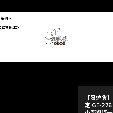
備系列
式營業用冰箱
【發燒貨】
定 GE-2
小鄭與您一