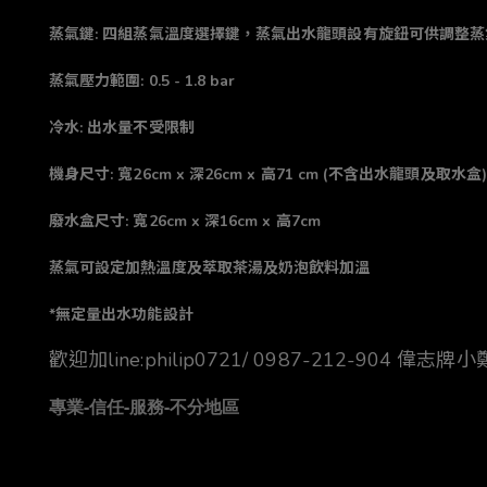
蒸氣鍵: 四組蒸氣溫度選擇鍵，蒸氣出水龍頭設有旋鈕可供調整
蒸氣壓力範圍: 0.5 - 1.8 bar
冷水: 出水量不受限制
機身尺寸: 寬26cm x 深26cm x 高71 cm (不含出水龍頭及取水盒)
廢水盒尺寸: 寬26cm x 深16cm x 高7cm
蒸氣可設定加熱溫度及萃取茶湯及奶泡飲料加溫
*無定量出水功能設計
歡迎加line:philip0721/ 0987-212-904 偉
專業-信任-服務-不分地區