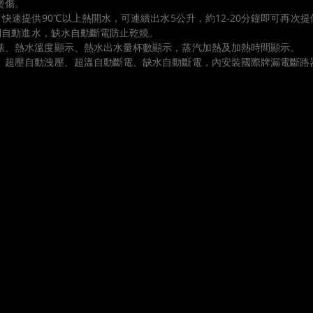
燙傷。
，快速提供90℃以上熱開水，可連續出水5公升，約12-20分鐘即可再次
控制自動進水，缺水自動斷電防止乾燒。
力錶、熱水溫度顯示、熱水出水量杯數顯示，蒸汽加熱及加熱時間顯示。
閥、超壓自動洩壓、超溫自動斷電、缺水自動斷電，內安裝國際牌漏電斷路