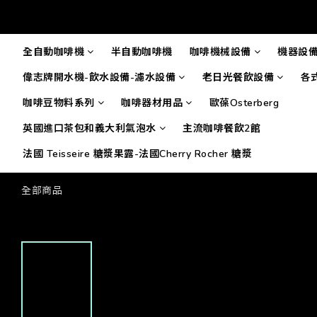
全自動咖啡機
半自動咖啡機
咖啡機械設備
機器設
偉志牌開水機-飲水設備-濾水設備
老日光餐飲設備
各
咖啡豆物料系列
咖啡器材用品
歐葆Osterberg
英國進口茶包和義大利氣泡水
主流咖啡餐飲2館
法國 Teisseire 糖漿果露-法國Cherry Rocher 糖漿
全部商品