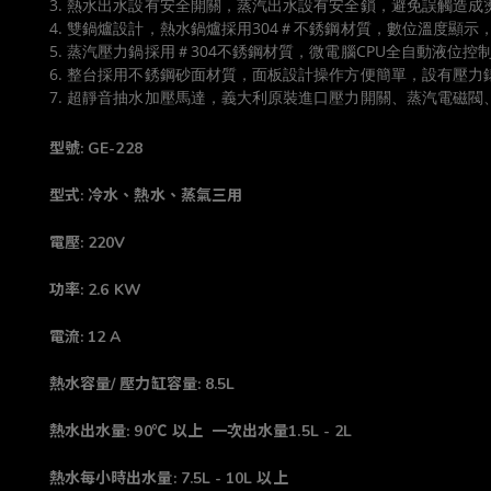
3. 熱水出水設有安全開關，蒸汽出水設有安全鎖，避免誤觸造成
4. 雙鍋爐設計，熱水鍋爐採用304＃不銹鋼材質，數位溫度顯示
5. 蒸汽壓力鍋採用＃304不銹鋼材質，微電腦CPU全自動液位
6. 整台採用不銹鋼砂面材質，面板設計操作方便簡單，設有壓
7. 超靜音抽水加壓馬達，義大利原裝進口壓力開關、蒸汽電磁
型號: GE-228
型式: 冷水、熱水、蒸氣三用
電壓: 220V
功率: 2.6 KW
電流: 12 A
熱水容量/ 壓力缸容量: 8.5L
熱水出水量: 90℃ 以上 一次出水量1.5L - 2L
熱水每小時出水量: 7.5L - 10L 以上