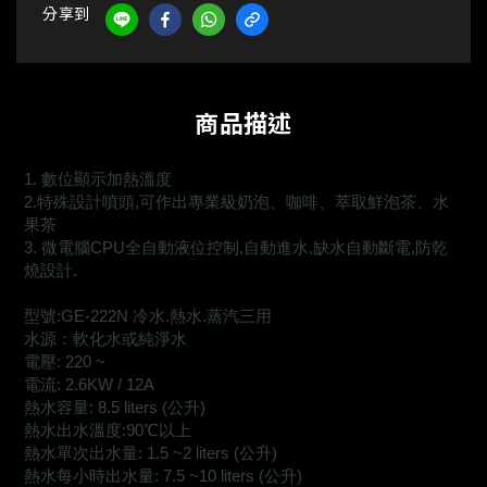
分享到
商品描述
1. 數位顯示加熱溫度
2.特殊設計噴頭,可作出專業級奶泡、咖啡、萃取鮮泡茶、水
果茶
3. 微電腦CPU全自動液位控制,自動進水,缺水自動斷電,防乾
燒設計.
型號:GE-222N 冷水.熱水.蒸汽三用
水源：軟化水或純淨水
電壓: 220 ~
電流: 2.6KW / 12A
熱水容量: 8.5 liters (公升)
熱水出水溫度:90℃以上
熱水單次出水量: 1.5 ~2 liters (公升)
熱水每小時出水量: 7.5 ~10 liters (公升)