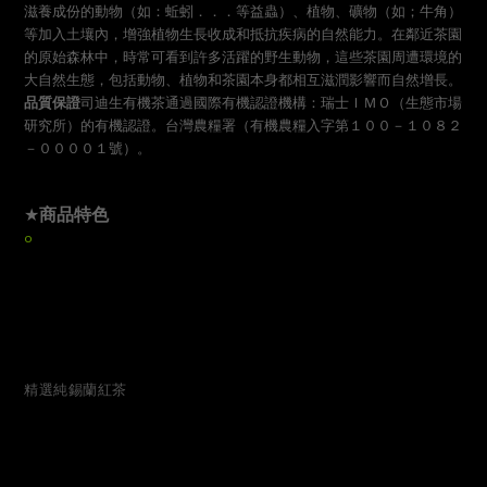
滋養成份的動物（如：蚯蚓．．．等益蟲）、植物、礦物（如；牛角）
等加入土壤內，增強植物生長收成和抵抗疾病的自然能力。在鄰近茶園
的原始森林中，時常可看到許多活躍的野生動物，這些茶園周遭環境的
大自然生態，包括動物、植物和茶園本身都相互滋潤影響而自然增長。
品質保證
司迪生有機茶通過國際有機認證機構：
瑞士ＩＭＯ（生態市場
研究所）的有機認證。
台灣農糧署（有機農糧入字第１００－１０８２
－００００１號）。
★
商品特色
o
100%錫蘭茶
不含色素及其他任何添加物
自有最優良的高山茶園
不混合其他地區的劣等茶
色澤紅灩，口味香醇
★商品成份
精選純錫蘭紅茶
★商品規格
2g x 100包/盒