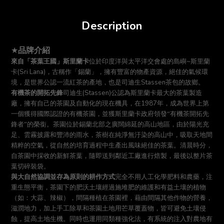
Description
品牌介紹
★
~
來自「茶葉王國」斯里蘭卡
位於印度洋與太平洋交會處的島嶼
斯里蘭
(Sri Lana)
卡
，古稱作「錫蘭」，擁有豐富的物產資源，絕佳的氣候環
Stassen
境，是世界公認一流紅茶的產地，也是司迪生
茶包的故鄉。
(Stassen)
有機茶的開拓先鋒
司迪生
公認為斯里蘭卡最大的茶葉製造
1987
廠，擁有自己的茶園及自動化的現在機具，在
年，成為世界上第
一個獲得國際認證的有機茶園，並獲斯里蘭卡政府領發“有機茶開拓先
鋒者”的榮銜。
茶園位於錫蘭北部之廣闊綿延的高山地區，由於陽光充
足、雲霧披露和豐沛的雨水，茶樹在純淨無汙染的高山中，吸取天地間
精粹的空氣，從自然的培育過程中生產出風味絕佳的茶葉。清晨時分，
自茶園中採收的
新鮮茶葉，隨即送到鄰近工廠進行焙製，最後以整片茶
葉切碎裝袋。
與大自然協調並存為原則的耕作方式
完全不用人工化學肥料和農藥，注
重生態平衡，茶園下的肥沃土壤經過施堆肥的維護和有益土壤的植物
（如：大蒜、辣椒），間隔種植在茶園裡，藉由間隔其他作物的營養，
滋潤地力，加上手工除草和茶園土地用芒草覆蓋物，皆可避免土壤侵
蝕，提高土地生機。
同時也運用同類種強化法，有系統的注入對農地有