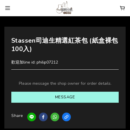
Stassen司迪生精選紅茶包 (紙盒裸包
100入)
歡迎加line id: philip07212
Please message the shop owner for order details.
MESSAGE
Share