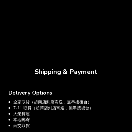
★保存期限
36 個月
★生產國
斯里蘭卡
★製造商
Stassen Natural Foods(PVT) Ltd.
★保存方式:
開封後，請密封並置於陰涼乾燥處保存。
Shipping & Payment
Delivery Options
全家取貨（超商店到店寄送，無串接後台）
7-11 取貨（超商店到店寄送，無串接後台）
大榮貨運
本地郵寄
面交取貨