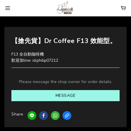
【搶先貨】Dr Coffee F13 效能型。
F13 全自動咖啡機
歡迎加line: id:philip07212
Please message the shop owner for order details.
MESSAGE
Share