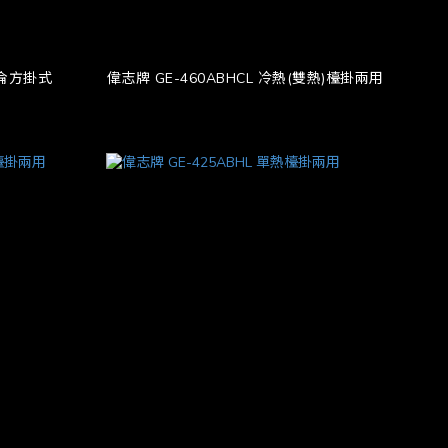
加侖方掛式
偉志牌 GE-460ABHCL 冷熱(雙熱)檯掛兩用