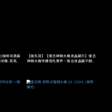
館(咖啡茶酒展
【搶先貨】【偉志牌開水機液晶顯示】偉志
泡茶機-蒸氣開
牌開水機持續領先業界，推出液晶顯示開水
品-全國服
機，全國優惠-歡迎洽詢 0227292213
眼世界。特惠
小鄭