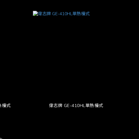
冷熱檯式
偉志牌 GE-410HL單熱檯式