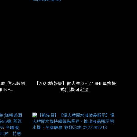
盟展-偉志牌開
【2020搶好康】偉志牌 GE-416HL單熱檯
INE
式(此機可定溫)
國安裝