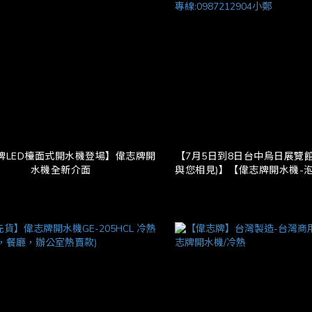
牌LED檯面式開水機登場】偉志牌開
【7月5日到8日台中烏日展覽
水機全新介面
與您相見)】【偉志牌開水機-
水機】偉志牌開水機全系列產
務，外銷全球，立足亞洲，放
專線:0987212904