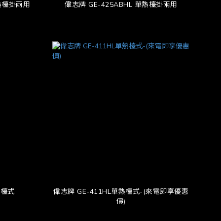
冷熱檯掛兩用
偉志牌 GE-425ABHL 單熱檯掛兩用
熱檯式
偉志牌 GE-411HL單熱檯式-(來電即享優惠
價)